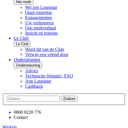
Het merk
Wij zijn Laurastar
Onze expertise
Engagementen
Uw vertrouwen
Ons merkverhaal
Inzicht en respons
Le Club
Le Club
Word lid van de Club
Verwijs een vriend door
Ondersteuning
Ondersteuning
Advies
Technische bijstand / FAQ
App Laurastar
Cashback
Zoeken
0800 0228 776
Contact
Winkels