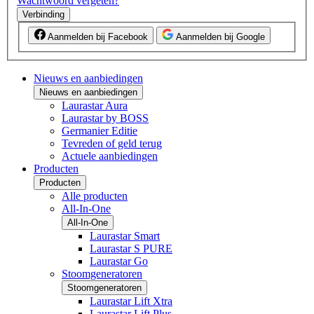
Wachtwoord vergeten?
Verbinding
Aanmelden bij Facebook
Aanmelden bij Google
Nieuws en aanbiedingen
Nieuws en aanbiedingen
Laurastar Aura
Laurastar by BOSS
Germanier Editie
Tevreden of geld terug
Actuele aanbiedingen
Producten
Producten
Alle producten
All-In-One
All-In-One
Laurastar Smart
Laurastar S PURE
Laurastar Go
Stoomgeneratoren
Stoomgeneratoren
Laurastar Lift Xtra
Laurastar Lift Plus