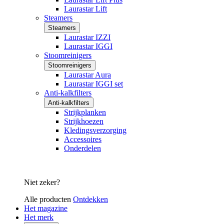
Laurastar Lift
Steamers
Steamers
Laurastar IZZI
Laurastar IGGI
Stoomreinigers
Stoomreinigers
Laurastar Aura
Laurastar IGGI set
Anti-kalkfilters
Anti-kalkfilters
Strijkplanken
Strijkhoezen
Kledingsverzorging
Accessoires
Onderdelen
Niet zeker?
Alle producten
Ontdekken
Het magazine
Het merk