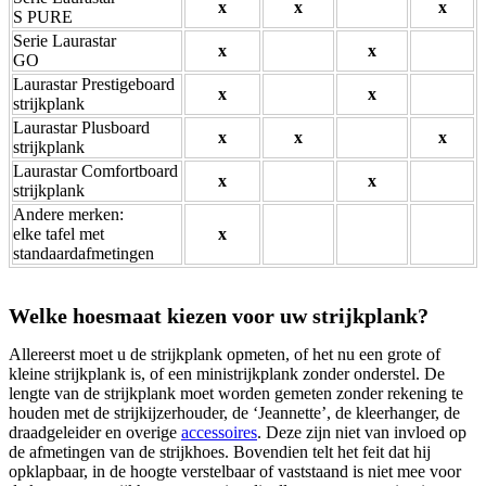
x
x
x
S PURE
Serie Laurastar
x
x
GO
Laurastar Prestigeboard
x
x
strijkplank
Laurastar Plusboard
x
x
x
strijkplank
Laurastar Comfortboard
x
x
strijkplank
Andere merken:
elke tafel met
x
standaardafmetingen
Welke hoesmaat kiezen voor uw strijkplank?
Allereerst moet u de strijkplank opmeten, of het nu een grote of
kleine strijkplank is, of een ministrijkplank zonder onderstel. De
lengte van de strijkplank moet worden gemeten zonder rekening te
houden met de strijkijzerhouder, de ‘Jeannette’, de kleerhanger, de
draadgeleider en overige
accessoires
. Deze zijn niet van invloed op
de afmetingen van de strijkhoes. Bovendien telt het feit dat hij
opklapbaar, in de hoogte verstelbaar of vaststaand is niet mee voor