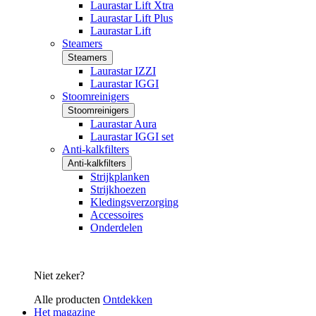
Laurastar Lift Xtra
Laurastar Lift Plus
Laurastar Lift
Steamers
Steamers
Laurastar IZZI
Laurastar IGGI
Stoomreinigers
Stoomreinigers
Laurastar Aura
Laurastar IGGI set
Anti-kalkfilters
Anti-kalkfilters
Strijkplanken
Strijkhoezen
Kledingsverzorging
Accessoires
Onderdelen
Niet zeker?
Alle producten
Ontdekken
Het magazine