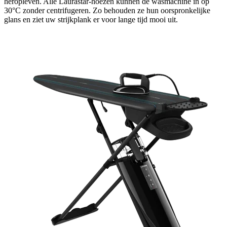
heropleven. Alle Laurastar-hoezen kunnen de wasmachine in op
30°C zonder centrifugeren. Zo behouden ze hun oorspronkelijke
glans en ziet uw strijkplank er voor lange tijd mooi uit.