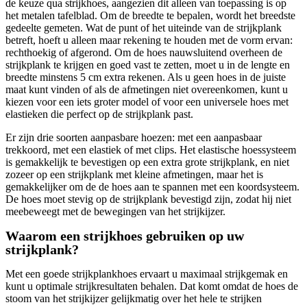
de keuze qua strijkhoes, aangezien dit alleen van toepassing is op
het metalen tafelblad. Om de breedte te bepalen, wordt het breedste
gedeelte gemeten. Wat de punt of het uiteinde van de strijkplank
betreft, hoeft u alleen maar rekening te houden met de vorm ervan:
rechthoekig of afgerond. Om de hoes nauwsluitend overheen de
strijkplank te krijgen en goed vast te zetten, moet u in de lengte en
breedte minstens 5 cm extra rekenen. Als u geen hoes in de juiste
maat kunt vinden of als de afmetingen niet overeenkomen, kunt u
kiezen voor een iets groter model of voor een universele hoes met
elastieken die perfect op de strijkplank past.
Er zijn drie soorten aanpasbare hoezen: met een aanpasbaar
trekkoord, met een elastiek of met clips. Het elastische hoessysteem
is gemakkelijk te bevestigen op een extra grote strijkplank, en niet
zozeer op een strijkplank met kleine afmetingen, maar het is
gemakkelijker om de de hoes aan te spannen met een koordsysteem.
De hoes moet stevig op de strijkplank bevestigd zijn, zodat hij niet
meebeweegt met de bewegingen van het strijkijzer.
Waarom een strijkhoes gebruiken op uw
strijkplank?
Met een goede strijkplankhoes ervaart u maximaal strijkgemak en
kunt u optimale strijkresultaten behalen. Dat komt omdat de hoes de
stoom van het strijkijzer gelijkmatig over het hele te strijken