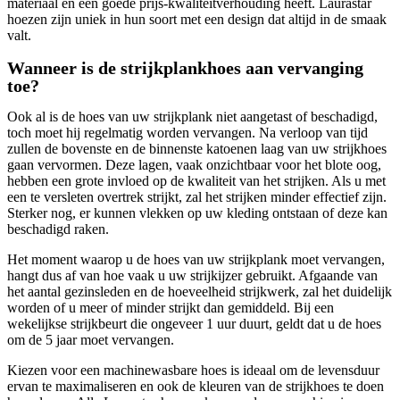
materiaal en een goede prijs-kwaliteitverhouding heeft. Laurastar
hoezen zijn uniek in hun soort met een design dat altijd in de smaak
valt.
Wanneer is de strijkplankhoes aan vervanging
toe?
Ook al is de hoes van uw strijkplank niet aangetast of beschadigd,
toch moet hij regelmatig worden vervangen. Na verloop van tijd
zullen de bovenste en de binnenste katoenen laag van uw strijkhoes
gaan vervormen. Deze lagen, vaak onzichtbaar voor het blote oog,
hebben een grote invloed op de kwaliteit van het strijken. Als u met
een te versleten overtrek strijkt, zal het strijken minder effectief zijn.
Sterker nog, er kunnen vlekken op uw kleding ontstaan of deze kan
beschadigd raken.
Het moment waarop u de hoes van uw strijkplank moet vervangen,
hangt dus af van hoe vaak u uw strijkijzer gebruikt. Afgaande van
het aantal gezinsleden en de hoeveelheid strijkwerk, zal het duidelijk
worden of u meer of minder strijkt dan gemiddeld. Bij een
wekelijkse strijkbeurt die ongeveer 1 uur duurt, geldt dat u de hoes
om de 5 jaar moet vervangen.
Kiezen voor een machinewasbare hoes is ideaal om de levensduur
ervan te maximaliseren en ook de kleuren van de strijkhoes te doen