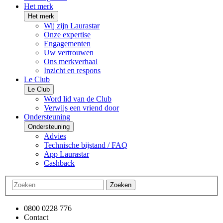
Het merk
Het merk
Wij zijn Laurastar
Onze expertise
Engagementen
Uw vertrouwen
Ons merkverhaal
Inzicht en respons
Le Club
Le Club
Word lid van de Club
Verwijs een vriend door
Ondersteuning
Ondersteuning
Advies
Technische bijstand / FAQ
App Laurastar
Cashback
Zoeken
0800 0228 776
Contact