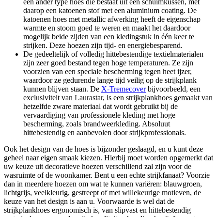
een ander type hoes die bestaat uit een schuimkussen, met
daarop een katoenen stof met een aluminium coating. De
katoenen hoes met metallic afwerking heeft de eigenschap
warmte en stoom goed te weren en maakt het daardoor
mogelijk beide zijden van een kledingstuk in één keer te
strijken. Deze hoezen zijn tijd- en energiebesparend.
De gedeeltelijk of volledig hittebestendige textielmaterialen
zijn zeer goed bestand tegen hoge temperaturen. Ze zijn
voorzien van een speciale bescherming tegen heet ijzer,
waardoor ze gedurende lange tijd veilig op de strijkplank
kunnen blijven staan. De
X-Tremecover
bijvoorbeeld, een
exclusiviteit van Laurastar, is een strijkplankhoes gemaakt van
hetzelfde zware materiaal dat wordt gebruikt bij de
vervaardiging van professionele kleding met hoge
bescherming, zoals brandweerkleding. Absoluut
hittebestendig en aanbevolen door strijkprofessionals.
Ook het design van de hoes is bijzonder geslaagd, en u kunt deze
geheel naar eigen smaak kiezen. Hierbij moet worden opgemerkt dat
uw keuze uit decoratieve hoezen verschillend zal zijn voor de
wasruimte of de woonkamer. Bent u een echte strijkfanaat? Voorzie
dan in meerdere hoezen om wat te kunnen variëren: blauwgroen,
lichtgrijs, veelkleurig, gestreept of met willekeurige motieven, de
keuze van het design is aan u. Voorwaarde is wel dat de
strijkplankhoes ergonomisch is, van slipvast en hittebestendig