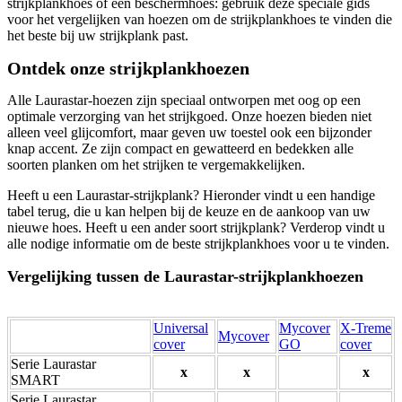
strijkplankhoes of een beschermhoes: gebruik deze speciale gids
voor het vergelijken van hoezen om de strijkplankhoes te vinden die
het beste bij uw strijkplank past.
Ontdek onze strijkplankhoezen
Alle Laurastar-hoezen zijn speciaal ontworpen met oog op een
optimale verzorging van het strijkgoed. Onze hoezen bieden niet
alleen veel glijcomfort, maar geven uw toestel ook een bijzonder
knap accent. Ze zijn compact en gewatteerd en bedekken alle
soorten planken om het strijken te vergemakkelijken.
Heeft u een Laurastar-strijkplank? Hieronder vindt u een handige
tabel terug, die u kan helpen bij de keuze en de aankoop van uw
nieuwe hoes. Heeft u een ander soort strijkplank? Verderop vindt u
alle nodige informatie om de beste strijkplankhoes voor u te vinden.
Vergelijking tussen de Laurastar-strijkplankhoezen
Universal
Mycover
X-Treme
Mycover
cover
GO
cover
Serie Laurastar
x
x
x
SMART
Serie Laurastar