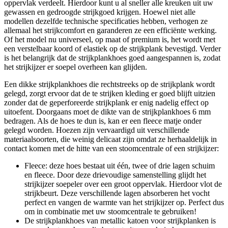
oppervlak verdeelt. Hierdoor kunt u al sneller alle kreuken uit uw
gewassen en gedroogde strijkgoed krijgen. Hoewel niet alle
modellen dezelfde technische specificaties hebben, verhogen ze
allemaal het strijkcomfort en garanderen ze een efficiënte werking.
Of het model nu universeel, op maat of premium is, het wordt met
een verstelbaar koord of elastiek op de strijkplank bevestigd. Verder
is het belangrijk dat de strijkplankhoes goed aangespannen is, zodat
het strijkijzer er soepel overheen kan glijden.
Een dikke strijkplankhoes die rechtstreeks op de strijkplank wordt
gelegd, zorgt ervoor dat de te strijken kleding er goed blijft uitzien
zonder dat de geperforeerde strijkplank er enig nadelig effect op
uitoefent. Doorgaans moet de dikte van de strijkplankhoes 6 mm
bedragen. Als de hoes te dun is, kan er een fleece matje onder
gelegd worden. Hoezen zijn vervaardigd uit verschillende
materiaalsoorten, die weinig delicaat zijn omdat ze herhaaldelijk in
contact komen met de hitte van een stoomcentrale of een strijkijzer:
Fleece: deze hoes bestaat uit één, twee of drie lagen schuim
en fleece. Door deze drievoudige samenstelling glijdt het
strijkijzer soepeler over een groot oppervlak. Hierdoor vlot de
strijkbeurt. Deze verschillende lagen absorberen het vocht
perfect en vangen de warmte van het strijkijzer op. Perfect dus
om in combinatie met uw stoomcentrale te gebruiken!
De strijkplankhoes van metallic katoen voor strijkplanken is