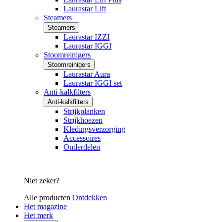
Laurastar Lift
Steamers
Steamers
Laurastar IZZI
Laurastar IGGI
Stoomreinigers
Stoomreinigers
Laurastar Aura
Laurastar IGGI set
Anti-kalkfilters
Anti-kalkfilters
Strijkplanken
Strijkhoezen
Kledingsverzorging
Accessoires
Onderdelen
Niet zeker?
Alle producten
Ontdekken
Het magazine
Het merk