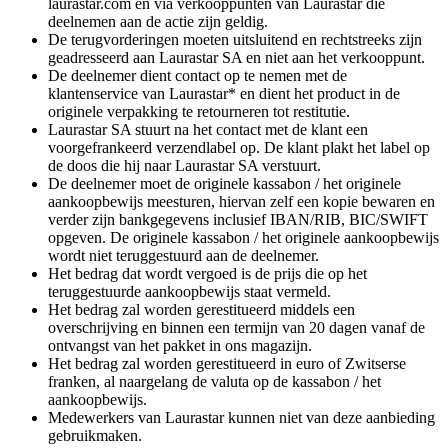
laurastar.com en via verkooppunten van Laurastar die
deelnemen aan de actie zijn geldig.
De terugvorderingen moeten uitsluitend en rechtstreeks zijn
geadresseerd aan Laurastar SA en niet aan het verkooppunt.
De deelnemer dient contact op te nemen met de
klantenservice van Laurastar* en dient het product in de
originele verpakking te retourneren tot restitutie.
Laurastar SA stuurt na het contact met de klant een
voorgefrankeerd verzendlabel op. De klant plakt het label op
de doos die hij naar Laurastar SA verstuurt.
De deelnemer moet de originele kassabon / het originele
aankoopbewijs meesturen, hiervan zelf een kopie bewaren en
verder zijn bankgegevens inclusief IBAN/RIB, BIC/SWIFT
opgeven. De originele kassabon / het originele aankoopbewijs
wordt niet teruggestuurd aan de deelnemer.
Het bedrag dat wordt vergoed is de prijs die op het
teruggestuurde aankoopbewijs staat vermeld.
Het bedrag zal worden gerestitueerd middels een
overschrijving en binnen een termijn van 20 dagen vanaf de
ontvangst van het pakket in ons magazijn.
Het bedrag zal worden gerestitueerd in euro of Zwitserse
franken, al naargelang de valuta op de kassabon / het
aankoopbewijs.
Medewerkers van Laurastar kunnen niet van deze aanbieding
gebruikmaken.