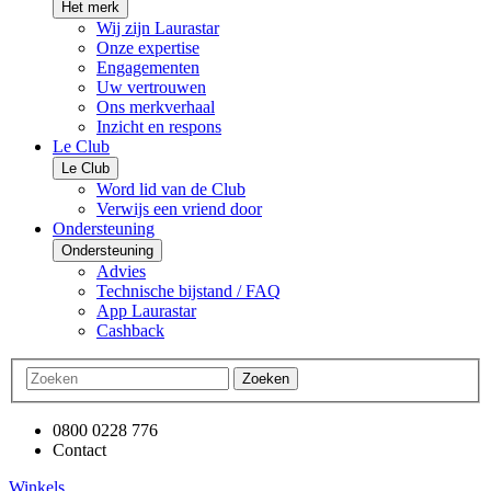
Het merk
Wij zijn Laurastar
Onze expertise
Engagementen
Uw vertrouwen
Ons merkverhaal
Inzicht en respons
Le Club
Le Club
Word lid van de Club
Verwijs een vriend door
Ondersteuning
Ondersteuning
Advies
Technische bijstand / FAQ
App Laurastar
Cashback
Zoeken
0800 0228 776
Contact
Winkels