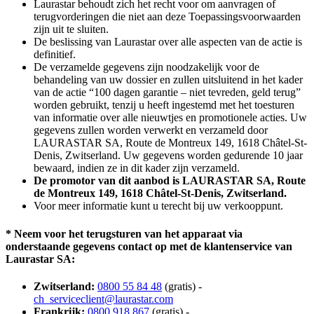
Laurastar behoudt zich het recht voor om aanvragen of
terugvorderingen die niet aan deze Toepassingsvoorwaarden
zijn uit te sluiten.
De beslissing van Laurastar over alle aspecten van de actie is
definitief.
De verzamelde gegevens zijn noodzakelijk voor de
behandeling van uw dossier en zullen uitsluitend in het kader
van de actie “100 dagen garantie – niet tevreden, geld terug”
worden gebruikt, tenzij u heeft ingestemd met het toesturen
van informatie over alle nieuwtjes en promotionele acties. Uw
gegevens zullen worden verwerkt en verzameld door
LAURASTAR SA, Route de Montreux 149, 1618 Châtel-St-
Denis, Zwitserland. Uw gegevens worden gedurende 10 jaar
bewaard, indien ze in dit kader zijn verzameld.
De promotor van dit aanbod is LAURASTAR SA, Route
de Montreux 149, 1618 Châtel-St-Denis, Zwitserland.
Voor meer informatie kunt u terecht bij uw verkooppunt.
* Neem voor het terugsturen van het apparaat via
onderstaande gegevens contact op met de klantenservice van
Laurastar SA:
Zwitserland:
0800 55 84 48
(gratis) -
ch_serviceclient@laurastar.com
Frankrijk:
0800 918 867
(gratis) -