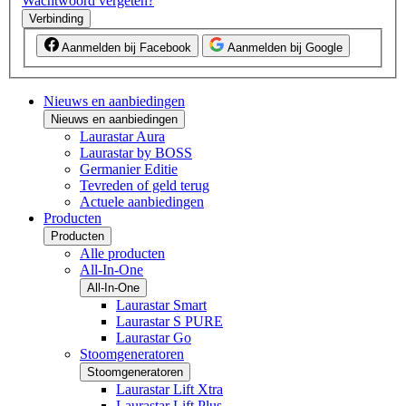
Wachtwoord vergeten?
Verbinding
Aanmelden bij Facebook
Aanmelden bij Google
Nieuws en aanbiedingen
Nieuws en aanbiedingen
Laurastar Aura
Laurastar by BOSS
Germanier Editie
Tevreden of geld terug
Actuele aanbiedingen
Producten
Producten
Alle producten
All-In-One
All-In-One
Laurastar Smart
Laurastar S PURE
Laurastar Go
Stoomgeneratoren
Stoomgeneratoren
Laurastar Lift Xtra
Laurastar Lift Plus