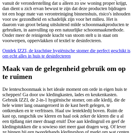
vanuit de veronderstelling dat u alleen zo uw woning proper krijgt,
dan dient u zich ervan bewust te zijn dat deze producten bijdragen
tot een hoge mate van verontreiniging binnenshuis, risico's inhouden
voor uw gezondheid en schadelijk zijn voor het milieu. Het is
daarom van groot belang uitsluitend milde schoonmaakproducten te
gebruiken, in aanvulling op een natuurlijke schoonmaakmethode.
Onder meer de reinigende kracht van stoom stelt u in staat om
voorwerpen, oppervlakken of textiel te desinfecteren.
Ontdek IZZI, de krachtige hygiënische stomer die perfect geschikt is
om echt alles in huis te desinfecteren
Maak van de gelegenheid gebruik om op
te ruimen
De lenteschoonmaak is het ideale moment om orde in eigen huis te
scheppen! Ga door uw kledingkasten, lades en keukenkasten.
Gebruik IZZI, de 2-in-1 hygiënische stomer, om alle kledij, die de
hele winter lang onaangeroerd in de kast heeft gelegen, te
ontkreuken en te verfrissen. Haal uw lentekledij boven. Ruim de
kast op, rangschik uw kleren en haal ook zeker de kleren die u al
een tijdlang niet meer draagt eruit! Doe aan kledingruil en geef de
kledingstukken die u sowieso niet meer gaat dragen weg. Of lever
ze binnen bij een tweedehands kledingshop of markt om wat centen