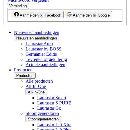
Wachtwoord vergeten?
Verbinding
Aanmelden bij Facebook
Aanmelden bij Google
Nieuws en aanbiedingen
Nieuws en aanbiedingen
Laurastar Aura
Laurastar by BOSS
Germanier Editie
Tevreden of geld terug
Actuele aanbiedingen
Producten
Producten
Alle producten
All-In-One
All-In-One
Laurastar Smart
Laurastar S PURE
Laurastar Go
Stoomgeneratoren
Stoomgeneratoren
Laurastar Lift Xtra
Laurastar Lift Plus