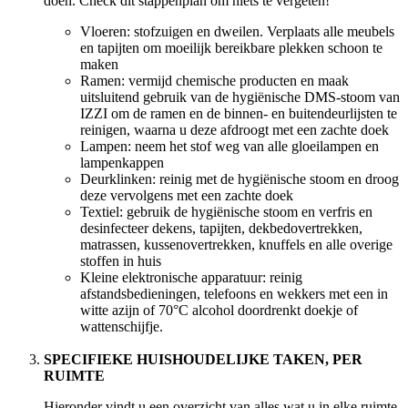
doen. Check dit stappenplan om niets te vergeten!
Vloeren: stofzuigen en dweilen. Verplaats alle meubels
en tapijten om moeilijk bereikbare plekken schoon te
maken
Ramen: vermijd chemische producten en maak
uitsluitend gebruik van de hygiënische DMS-stoom van
IZZI om de ramen en de binnen- en buitendeurlijsten te
reinigen, waarna u deze afdroogt met een zachte doek
Lampen: neem het stof weg van alle gloeilampen en
lampenkappen
Deurklinken: reinig met de hygiënische stoom en droog
deze vervolgens met een zachte doek
Textiel: gebruik de hygiënische stoom en verfris en
desinfecteer dekens, tapijten, dekbedovertrekken,
matrassen, kussenovertrekken, knuffels en alle overige
stoffen in huis
Kleine elektronische apparatuur: reinig
afstandsbedieningen, telefoons en wekkers met een in
witte azijn of 70°C alcohol doordrenkt doekje of
wattenschijfje.
SPECIFIEKE HUISHOUDELIJKE TAKEN, PER
RUIMTE
Hieronder vindt u een overzicht van alles wat u in elke ruimte