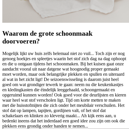
Waarom de grote schoonmaak
doorvoeren?
Mogelijk lijkt uw huis zelfs helemaal niet zo vuil... Toch zijn er nog
genoeg hoekjes en spleetjes waarin het stof zich dag na dag ophoopt
en die u ontgaan tijdens het schoonmaken. Bij het kuisen gaat onze
aandacht vooral uit naar datgene wat hoognodig proper gemaakt
moet worden, maar ook belangrijke plekken en spullen en uiteraard
al wat in het zicht ligt! De seizoenswisseling is daarom juist heel
goed om wat grondiger tewerk te gaan: neem nu die keukenkastjes
en kledingkasten die éindelijk leeggehaald, schoongemaakt en
opgeruimd kunnen worden! Ook goed voor die deurlijsten en kieren
waar heel wat stof verscholen ligt. Tijd om korte metten te maken
met die huisstofmijten die zich onder het meubilair verschuilen. Het
stof dat op lampen, tapijten, gordijnen valt, of het stof dat
schakelaars en klinken zo kleverig maakt... Ah kijk eens aan, u
bedenkt ineens dat het inderdaad een goed idee zou zijn om ook die
plekken eens grondig onder handen te nemen...