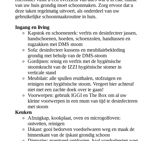
van uw huis grondig moet schoonmaken. Zorg ervoor dat u
deze taken regelmatig uitvoert, als onderdeel van uw
gebruikelijke schoonmaakroutine in huis.
Ingang en living
Kapstok en schoenenrek: verfris en desinfecteer jassen,
handschoenen, hoeden, schoenzolen, handtassen en
rugzakken met DMS stoom
Sofa: desinfecteer kussens en meubilairbekleding
grondig met behulp van de DMS-stoom
Gordijnen: reinig en verfris met de hygiënische
stoomkracht van de IZZI hygiënische stomer in
verticale stand
Meubilair: alle spullen eruithalen, stofzuigen en
reinigen met hygiënische stoom. Vergeet hier achteraf
niet met een zachte doek over te gaan!
Voorwerpen: gebruik IGGI en The Box om al uw
kleine voorwerpen in een mum van tijd te desinfecteren
met stoom
Keuken
Afzuigkap, kookplaat, oven en microgolfoven:
ontvetten, reinigen
IJskast: gooi bedorven voedselwaren weg en maak de
binnenkant van de ijskast grondig schoon
Diepvries: eventueel ontdooien, haal voedselresten weg