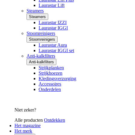
Laurastar Lift
Steamers
Steamers
Laurastar IZZI
Laurastar IGGI
Stoomreinigers
Stoomreinigers
Laurastar Aura
Laurastar IGGI set
Anti-kalkfilters
Anti-kalkfilters
Strijkplanken
Strijkhoezen
Kledingsverzorging
Accessoires
Onderdelen
Niet zeker?
Alle producten
Ontdekken
Het magazine
Het merk