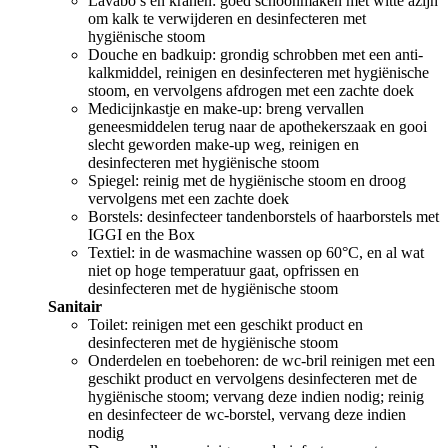
Lavabo’s en kranen: goed schoonmaken met witte azijn
om kalk te verwijderen en desinfecteren met
hygiënische stoom
Douche en badkuip: grondig schrobben met een anti-
kalkmiddel, reinigen en desinfecteren met hygiënische
stoom, en vervolgens afdrogen met een zachte doek
Medicijnkastje en make-up: breng vervallen
geneesmiddelen terug naar de apothekerszaak en gooi
slecht geworden make-up weg, reinigen en
desinfecteren met hygiënische stoom
Spiegel: reinig met de hygiënische stoom en droog
vervolgens met een zachte doek
Borstels: desinfecteer tandenborstels of haarborstels met
IGGI en the Box
Textiel: in de wasmachine wassen op 60°C, en al wat
niet op hoge temperatuur gaat, opfrissen en
desinfecteren met de hygiënische stoom
Sanitair
Toilet: reinigen met een geschikt product en
desinfecteren met de hygiënische stoom
Onderdelen en toebehoren: de wc-bril reinigen met een
geschikt product en vervolgens desinfecteren met de
hygiënische stoom; vervang deze indien nodig; reinig
en desinfecteer de wc-borstel, vervang deze indien
nodig