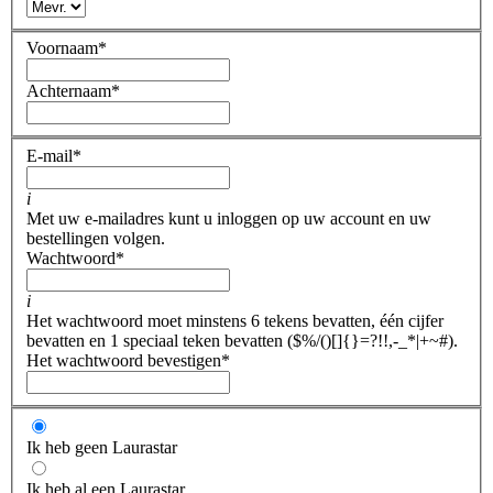
Voornaam
*
Achternaam
*
E-mail
*
i
Met uw e-mailadres kunt u inloggen op uw account en uw
bestellingen volgen.
Wachtwoord
*
i
Het wachtwoord moet minstens 6 tekens bevatten, één cijfer
bevatten en 1 speciaal teken bevatten ($%/()[]{}=?!!,-_*|+~#).
Het wachtwoord bevestigen
*
Ik heb geen Laurastar
Ik heb al een Laurastar