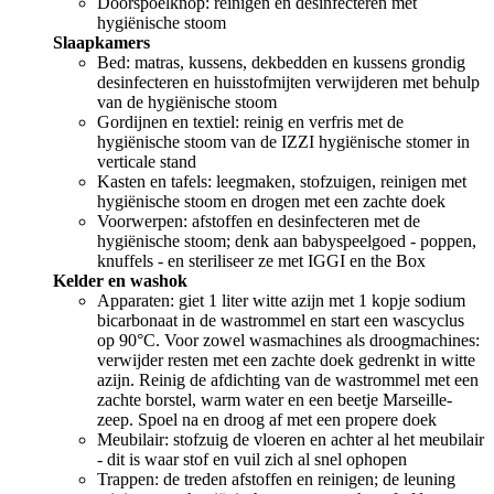
Doorspoelknop: reinigen en desinfecteren met
hygiënische stoom
Slaapkamers
Bed: matras, kussens, dekbedden en kussens grondig
desinfecteren en huisstofmijten verwijderen met behulp
van de hygiënische stoom
Gordijnen en textiel: reinig en verfris met de
hygiënische stoom van de IZZI hygiënische stomer in
verticale stand
Kasten en tafels: leegmaken, stofzuigen, reinigen met
hygiënische stoom en drogen met een zachte doek
Voorwerpen: afstoffen en desinfecteren met de
hygiënische stoom; denk aan babyspeelgoed - poppen,
knuffels - en steriliseer ze met IGGI en the Box
Kelder en washok
Apparaten: giet 1 liter witte azijn met 1 kopje sodium
bicarbonaat in de wastrommel en start een wascyclus
op 90°C. Voor zowel wasmachines als droogmachines:
verwijder resten met een zachte doek gedrenkt in witte
azijn. Reinig de afdichting van de wastrommel met een
zachte borstel, warm water en een beetje Marseille-
zeep. Spoel na en droog af met een propere doek
Meubilair: stofzuig de vloeren en achter al het meubilair
- dit is waar stof en vuil zich al snel ophopen
Trappen: de treden afstoffen en reinigen; de leuning