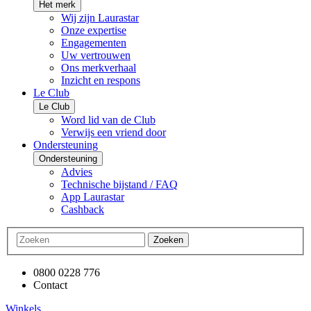
Het merk
Wij zijn Laurastar
Onze expertise
Engagementen
Uw vertrouwen
Ons merkverhaal
Inzicht en respons
Le Club
Le Club
Word lid van de Club
Verwijs een vriend door
Ondersteuning
Ondersteuning
Advies
Technische bijstand / FAQ
App Laurastar
Cashback
Zoeken
0800 0228 776
Contact
Winkels