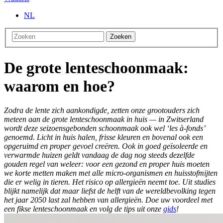
NL
Zoeken
De grote lenteschoonmaak:
waarom en hoe?
Zodra de lente zich aankondigde, zetten onze grootouders zich
meteen aan de grote lenteschoonmaak in huis — in Zwitserland
wordt deze seizoensgebonden schoonmaak ook wel ‘les à-fonds’
genoemd. Licht in huis halen, frisse kleuren en bovenal ook een
opgeruimd en proper gevoel creëren. Ook in goed geïsoleerde en
verwarmde huizen geldt vandaag de dag nog steeds dezelfde
gouden regel van weleer: voor een gezond en proper huis moeten
we korte metten maken met alle micro-organismen en huisstofmijten
die er welig in tieren. Het risico op allergieën neemt toe. Uit studies
blijkt namelijk dat maar liefst de helft van de wereldbevolking tegen
het jaar 2050 last zal hebben van allergieën. Doe uw voordeel met
een fikse lenteschoonmaak en volg de tips uit onze
gids
!