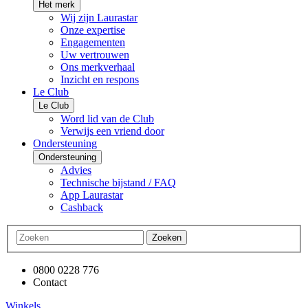
Het merk
Wij zijn Laurastar
Onze expertise
Engagementen
Uw vertrouwen
Ons merkverhaal
Inzicht en respons
Le Club
Le Club
Word lid van de Club
Verwijs een vriend door
Ondersteuning
Ondersteuning
Advies
Technische bijstand / FAQ
App Laurastar
Cashback
Zoeken
0800 0228 776
Contact
Winkels