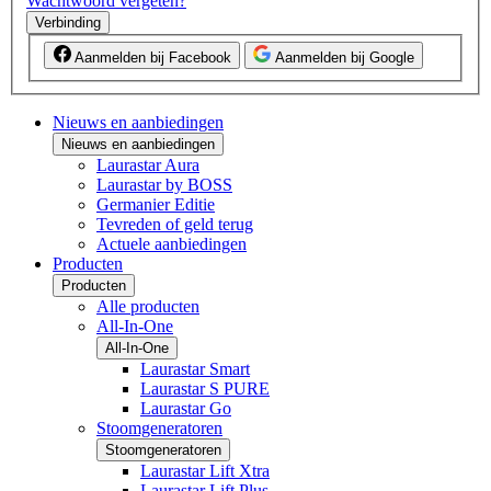
Wachtwoord vergeten?
Verbinding
Aanmelden bij Facebook
Aanmelden bij Google
Nieuws en aanbiedingen
Nieuws en aanbiedingen
Laurastar Aura
Laurastar by BOSS
Germanier Editie
Tevreden of geld terug
Actuele aanbiedingen
Producten
Producten
Alle producten
All-In-One
All-In-One
Laurastar Smart
Laurastar S PURE
Laurastar Go
Stoomgeneratoren
Stoomgeneratoren
Laurastar Lift Xtra
Laurastar Lift Plus