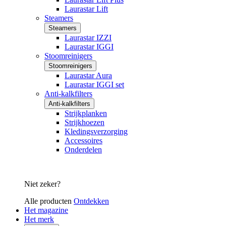
Laurastar Lift
Steamers
Steamers
Laurastar IZZI
Laurastar IGGI
Stoomreinigers
Stoomreinigers
Laurastar Aura
Laurastar IGGI set
Anti-kalkfilters
Anti-kalkfilters
Strijkplanken
Strijkhoezen
Kledingsverzorging
Accessoires
Onderdelen
Niet zeker?
Alle producten
Ontdekken
Het magazine
Het merk