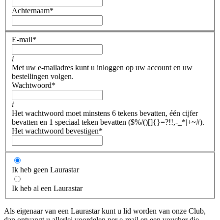
Achternaam
*
E-mail
*
i
Met uw e-mailadres kunt u inloggen op uw account en uw
bestellingen volgen.
Wachtwoord
*
i
Het wachtwoord moet minstens 6 tekens bevatten, één cijfer
bevatten en 1 speciaal teken bevatten ($%/()[]{}=?!!,-_*|+~#).
Het wachtwoord bevestigen
*
Ik heb geen Laurastar
Ik heb al een Laurastar
Als eigenaar van een Laurastar kunt u lid worden van onze Club,
dan ontvangt u allerlei voordelen per e-mail en een voucher die