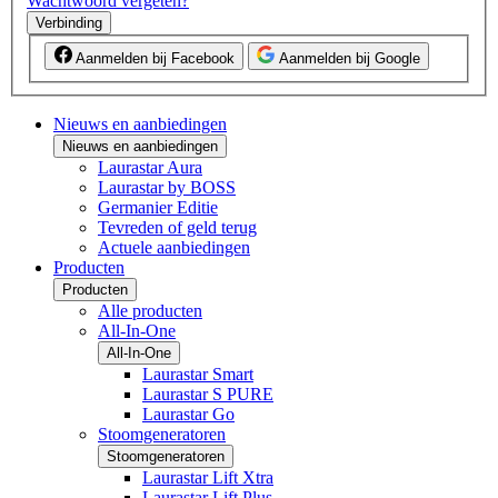
Wachtwoord vergeten?
Verbinding
Aanmelden bij Facebook
Aanmelden bij Google
Nieuws en aanbiedingen
Nieuws en aanbiedingen
Laurastar Aura
Laurastar by BOSS
Germanier Editie
Tevreden of geld terug
Actuele aanbiedingen
Producten
Producten
Alle producten
All-In-One
All-In-One
Laurastar Smart
Laurastar S PURE
Laurastar Go
Stoomgeneratoren
Stoomgeneratoren
Laurastar Lift Xtra
Laurastar Lift Plus