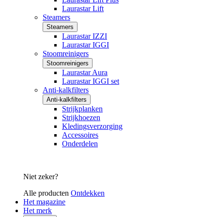
Laurastar Lift
Steamers
Steamers
Laurastar IZZI
Laurastar IGGI
Stoomreinigers
Stoomreinigers
Laurastar Aura
Laurastar IGGI set
Anti-kalkfilters
Anti-kalkfilters
Strijkplanken
Strijkhoezen
Kledingsverzorging
Accessoires
Onderdelen
Niet zeker?
Alle producten
Ontdekken
Het magazine
Het merk