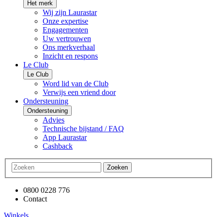
Het merk
Wij zijn Laurastar
Onze expertise
Engagementen
Uw vertrouwen
Ons merkverhaal
Inzicht en respons
Le Club
Le Club
Word lid van de Club
Verwijs een vriend door
Ondersteuning
Ondersteuning
Advies
Technische bijstand / FAQ
App Laurastar
Cashback
Zoeken
0800 0228 776
Contact
Winkels