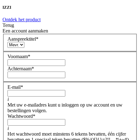
IZZI
Ontdek het product
Terug
Een account aanmaken
Aanspreektitel
*
Voornaam
*
Achternaam
*
E-mail
*
i
Met uw e-mailadres kunt u inloggen op uw account en uw
bestellingen volgen.
Wachtwoord
*
i
Het wachtwoord moet minstens 6 tekens bevatten, één cijfer
bevatten en 1 speciaal teken bevatten ($%/()[]{}=?!!,-_*|+~#).