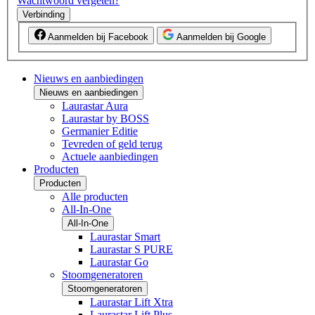
Wachtwoord vergeten?
Verbinding
Aanmelden bij Facebook
Aanmelden bij Google
Nieuws en aanbiedingen
Nieuws en aanbiedingen
Laurastar Aura
Laurastar by BOSS
Germanier Editie
Tevreden of geld terug
Actuele aanbiedingen
Producten
Producten
Alle producten
All-In-One
All-In-One
Laurastar Smart
Laurastar S PURE
Laurastar Go
Stoomgeneratoren
Stoomgeneratoren
Laurastar Lift Xtra
Laurastar Lift Plus