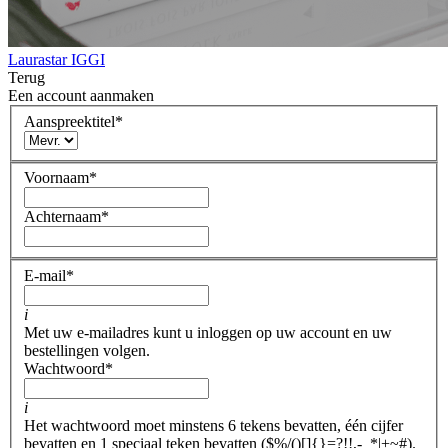
Laurastar IGGI
Terug
Een account aanmaken
Aanspreektitel
*
Voornaam
*
Achternaam
*
E-mail
*
i
Met uw e-mailadres kunt u inloggen op uw account en uw
bestellingen volgen.
Wachtwoord
*
i
Het wachtwoord moet minstens 6 tekens bevatten, één cijfer
bevatten en 1 speciaal teken bevatten ($%/()[]{}=?!!,-_*|+~#).