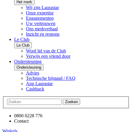
Het merk
Wij zijn Laurastar
Onze expertise
Engagementen
Uw vertrouwen
Ons merkverhaal
Inzicht en respons
Le Club
Le Club
Word lid van de Club
Verwijs een vriend door
Ondersteuning
Ondersteuning
Advies
Technische bijstand / FAQ
App Laurastar
Cashback
Zoeken
0800 0228 776
Contact
Winkels