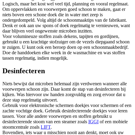
Logisch, maar het kost wel veel tijd, planning en vooral regelmaat.
Om oppervlakken en voorwerpen goed schoon te maken, gaat er
niets boven een schone doek die in water met zeep is
ondergedompeld. Volg altijd de schoonmaaktips van de fabrikant.
Denk er ook aan uw spons of doek regelmatig te vernieuwen, want
daar blijven veel ongewenste microben inzitten.
Voor volumineuze stoffen zoals dekens, tapijten en gordijnen,
gebruikt u een krachtige stofzuiger om de vezels diepgaand schoon
te zuigen. U kunt ook een beroep doen op een schoonmaakbedrijf.
Doe de handdoeken elke week in de wasmachine en was stoffen
tassen regelmatig, indien mogelijk.
Desinfecteren
Niets bewijst dat microben helemaal zijn verdwenen wanneer alle
voorwerpen schoon zijn. Daar komt de stap van desinfecteren bij
kijken. Was hiervoor uw handen zorgvuldig en zorg ervoor dat u
deze stap regelmatig uitvoert.
Gebruik voor elektronische schermen doekjes voor schermen of een
zachte vochtige doek. Gebruik desinfecterende doekjes voor leren
tassen. Voor alle andere voorwerpen en stoffen gebruikt u
desinfecterende stoom van een steamer zoals
IGGI
of een mobiele
stoomcentrale zoals
LIFT
.
Bovendien, iets waar u misschien nooit aan denkt, moet ook uw