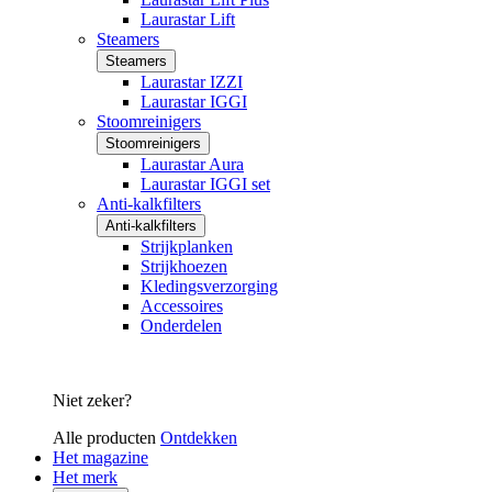
Laurastar Lift
Steamers
Steamers
Laurastar IZZI
Laurastar IGGI
Stoomreinigers
Stoomreinigers
Laurastar Aura
Laurastar IGGI set
Anti-kalkfilters
Anti-kalkfilters
Strijkplanken
Strijkhoezen
Kledingsverzorging
Accessoires
Onderdelen
Niet zeker?
Alle producten
Ontdekken
Het magazine
Het merk