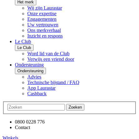
Het merk
Wij zijn Laurastar
Onze expertise
Engagementen
Uw vertrouwen
Ons merkverhaal
Inzicht en respons
Le Club
Le Club
Word lid van de Club
Verwijs een vriend door
Ondersteuning
Ondersteuning
Advies
Technische bijstand / FAQ
App Laurastar
Cashback
Zoeken
0800 0228 776
Contact
Winkels