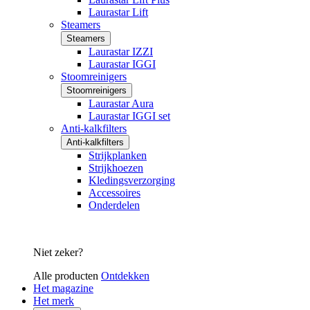
Laurastar Lift
Steamers
Steamers
Laurastar IZZI
Laurastar IGGI
Stoomreinigers
Stoomreinigers
Laurastar Aura
Laurastar IGGI set
Anti-kalkfilters
Anti-kalkfilters
Strijkplanken
Strijkhoezen
Kledingsverzorging
Accessoires
Onderdelen
Niet zeker?
Alle producten
Ontdekken
Het magazine
Het merk