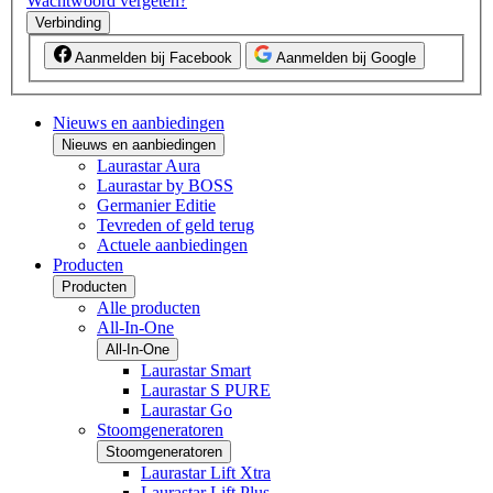
Wachtwoord vergeten?
Verbinding
Aanmelden bij Facebook
Aanmelden bij Google
Nieuws en aanbiedingen
Nieuws en aanbiedingen
Laurastar Aura
Laurastar by BOSS
Germanier Editie
Tevreden of geld terug
Actuele aanbiedingen
Producten
Producten
Alle producten
All-In-One
All-In-One
Laurastar Smart
Laurastar S PURE
Laurastar Go
Stoomgeneratoren
Stoomgeneratoren
Laurastar Lift Xtra
Laurastar Lift Plus