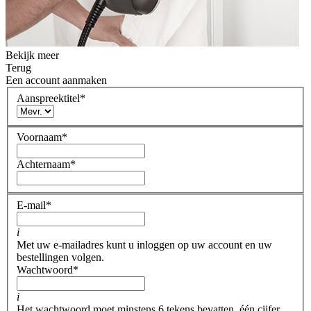
Bekijk meer
Terug
Een account aanmaken
Aanspreektitel
*
Voornaam
*
Achternaam
*
E-mail
*
i
Met uw e-mailadres kunt u inloggen op uw account en uw
bestellingen volgen.
Wachtwoord
*
i
Het wachtwoord moet minstens 6 tekens bevatten, één cijfer